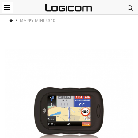
/
MAPPY MINI X340