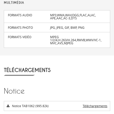
MULTIMÉDIA
FORMATS AUDIO
MP3,WMA,WAV,OGG,FLAC,ALAC,
APE,AAC,AC-3,DTS
FORMATS PHOTO
JPG, JPEG, GIF, BMP, PNG
FORMATS VIDÉO
MPEG
1/2/4,H.263/H.264,RMVB,WMV/VC-1,
MVC,AVS,MJPEG
TÉLÉCHARGEMENTS
Notice
Notice TAB1062 (995.82k)
Téléchargements