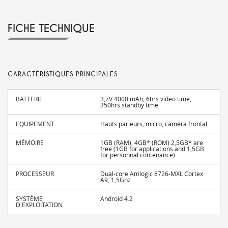
FICHE TECHNIQUE
CARACTÉRISTIQUES PRINCIPALES
BATTERIE
3,7V 4000 mAh, 6hrs video time,
350hrs standby time
EQUIPEMENT
Hauts parleurs, micro, caméra frontal
MÉMOIRE
1GB (RAM), 4GB* (ROM) 2,5GB* are
free (1GB for applications and 1,5GB
for personnal contenance)
PROCESSEUR
Dual-core Amlogic 8726-MXL Cortex
A9, 1,5Ghz
SYSTÈME
Android 4.2
D'EXPLOITATION