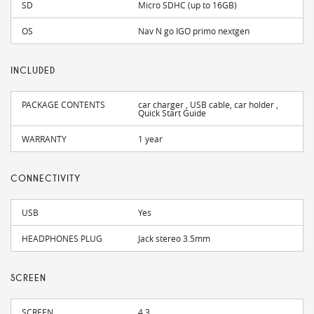
SD
Micro SDHC (up to 16GB)
OS
Nav N go IGO primo nextgen
INCLUDED
PACKAGE CONTENTS
car charger , USB cable, car holder ,
Quick Start Guide
WARRANTY
1 year
CONNECTIVITY
USB
Yes
HEADPHONES PLUG
Jack stereo 3.5mm
SCREEN
SCREEN
4.3