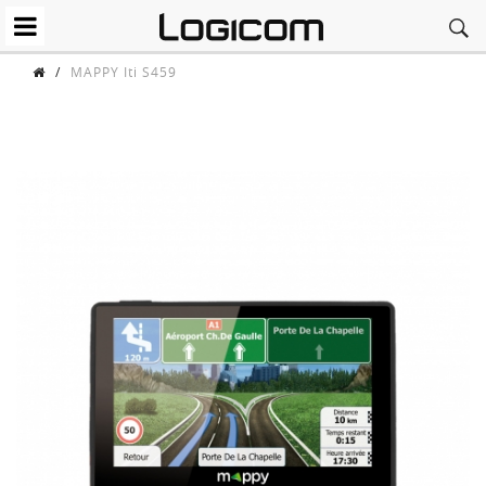
/
MAPPY Iti S459