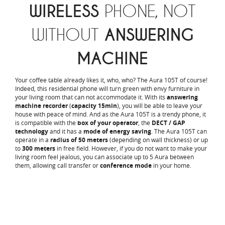
WIRELESS
PHONE, NOT
WITHOUT
ANSWERING
MACHINE
Your coffee table already likes it, who, who? The Aura 105T of course!
Indeed, this residential phone will turn green with envy furniture in
your living room that can not accommodate it. With its
answering
machine recorder
(
capacity
15min
), you will be able to leave your
house with peace of mind. And as the Aura 105T is a trendy phone, it
is compatible with the
box of your operator
, the
DECT / GAP
technology
and it has a
mode of energy saving
. The Aura 105T can
operate in a
radius of 50 meters
(depending on wall thickness) or up
to
300 meters
in free field. However, if you do not want to make your
living room feel jealous, you can associate up to 5 Aura between
them, allowing call transfer or
conference mode
in your home.