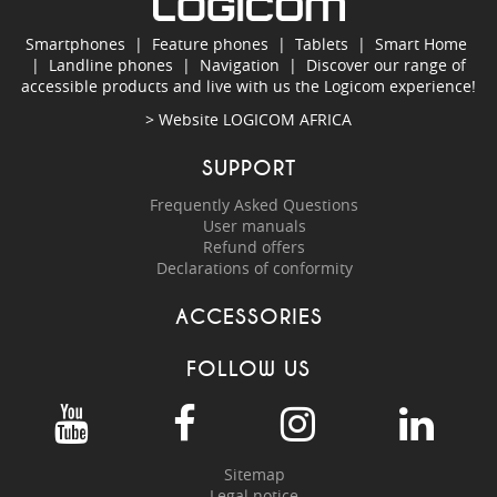
Smartphones
|
Feature phones
|
Tablets
|
Smart Home
|
Landline phones
|
Navigation
|
Discover our range of
accessible products and live with us the Logicom experience!
> Website
LOGICOM AFRICA
SUPPORT
Frequently Asked Questions
User manuals
Refund offers
Declarations of conformity
ACCESSORIES
FOLLOW US
Sitemap
Legal notice