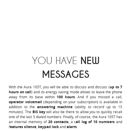
YOU HAVE
NEW
MESSAGES
With the Aura 105T, you will be able to discuss and discuss (
up to 7
hours on call
) and its energy saving mode allows to leave the phone
away from its base within
100 hours
. And if you missed a call,
operator voicemail
(depending on your subscription) is available in
addition to the
answering machine
(ability to record up to 15
minutes). The
BIS key
will also be there to allow you to quickly recall
one of the last 5 dialed numbers. Finally, of course, the Aura 105T has
an internal memory of
20 contacts
, a c
all log of 10 numbers
and
f
eatures silence
,
keypad lock
and
alarm
.