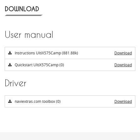
DOWNLOAD
User manual
Instructions UltiX575Camp (881.88k)
Download
Quickstart UltiX575Camp (0)
Download
Driver
naviextras.com toolbox (0)
Download