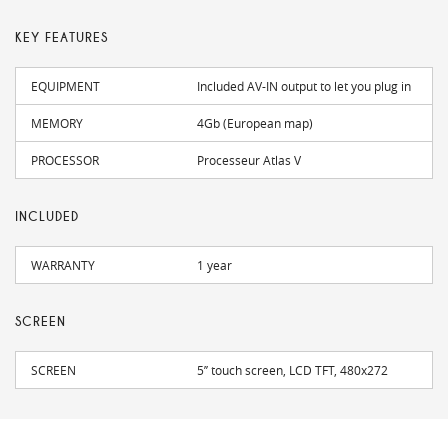
KEY FEATURES
EQUIPMENT
Included AV-IN output to let you plug in
MEMORY
4Gb (European map)
PROCESSOR
Processeur Atlas V
INCLUDED
WARRANTY
1 year
SCREEN
SCREEN
5’’ touch screen, LCD TFT, 480x272