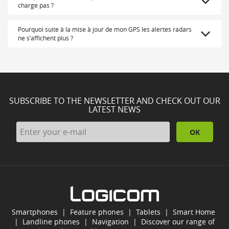
charge pas ?
Pourquoi suite à la mise à jour de mon GPS les alertes radars
ne s’affichent plus ?
SUBSCRIBE TO THE NEWSLETTER AND CHECK OUT OUR
LATEST NEWS
OK
Smartphones
|
Feature phones
|
Tablets
|
Smart Home
|
Landline phones
|
Navigation
|
Discover our range of