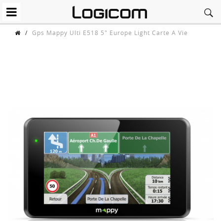
/
Gps Mappy Ulti E518 5" Europe Light Carte A Vie