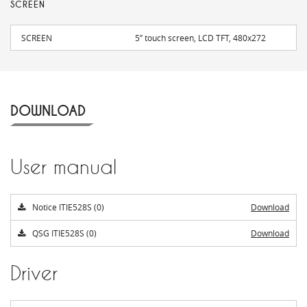
SCREEN
SCREEN
5’’ touch screen, LCD TFT, 480x272
DOWNLOAD
User manual
Notice ITIE528S (0)
Download
QSG ITIE528S (0)
Download
Driver