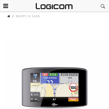
/
MAPPY Iti S439