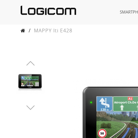
SMARTP
/
MAPPY Iti E428