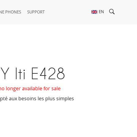
EN
NE PHONES
SUPPORT
 Iti E428
no longer available for sale
apté aux besoins les plus simples