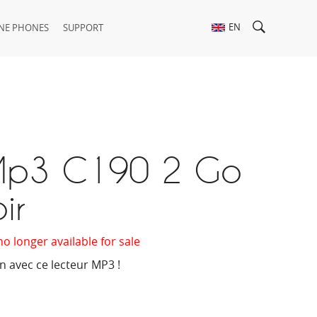
EN
NE PHONES
SUPPORT
Mp3 C190 2 Go
ir
no longer available for sale
on avec ce lecteur MP3 !