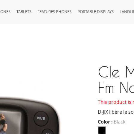
HONES
TABLETS
FEATURES PHONES
PORTABLE DISPLAYS
LANDLI
Cle 
Fm No
This product is 
D-JIX libère le s
Color :
Black