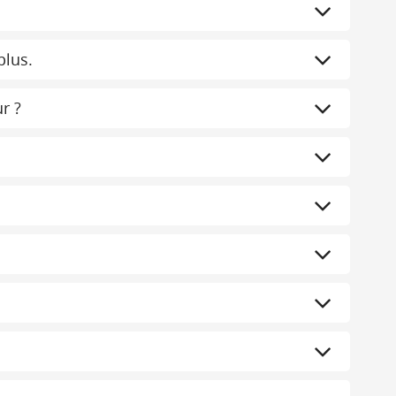
plus.
r ?