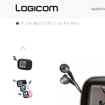
SMARTP
/
Cle Mp3 C190 2 Go Fm Noir