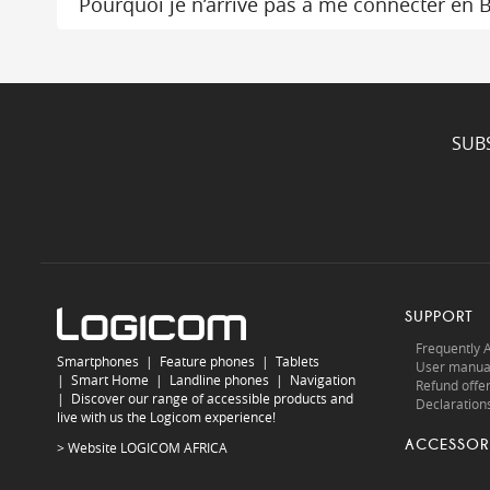
Pourquoi je n’arrive pas à me connecter en 
SUB
SUPPORT
Frequently 
Smartphones
|
Feature phones
|
Tablets
User manua
|
Smart Home
|
Landline phones
|
Navigation
Refund offe
|
Discover our range of accessible products and
Declarations
live with us the Logicom experience!
ACCESSOR
> Website
LOGICOM AFRICA