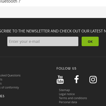
Bluetooth ?
SCRIBE TO THE NEWSLETTER AND CHECK OUT OUR LATEST 
OK
FOLLOW US
Asked Questions
ls
rs
 of conformity
Sitemap
Legal notice
IES
Terms and conditions
Personal data