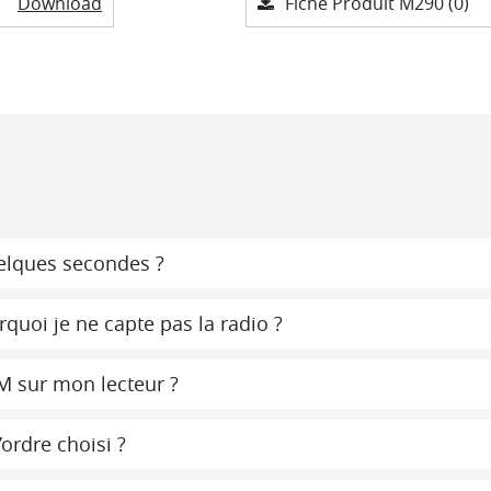
Download
Fiche Produit M290 (0)
uelques secondes ?
rquoi je ne capte pas la radio ?
RM sur mon lecteur ?
ordre choisi ?