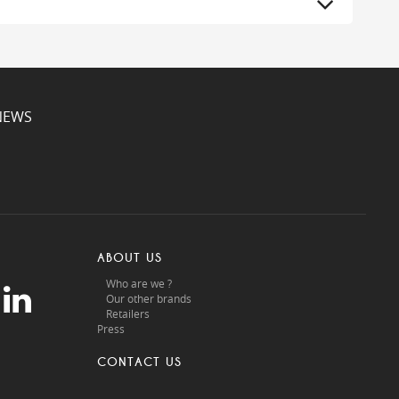
NEWS
ABOUT US
Who are we ?
Our other brands
Retailers
Press
CONTACT US