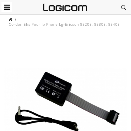
/
Cordon Ehs Pour Ip Phone Lg-Ericson 8820E, 8830E, 8840E