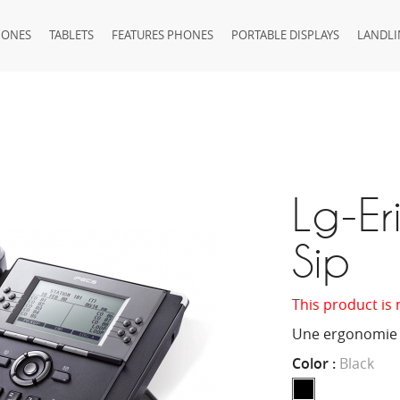
HONES
TABLETS
FEATURES PHONES
PORTABLE DISPLAYS
LANDLI
Lg-Er
Sip
This product is 
Une ergonomie 
Color :
Black