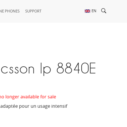
EN
NE PHONES
SUPPORT
icsson Ip 8840E
no longer available for sale
adaptée pour un usage intensif