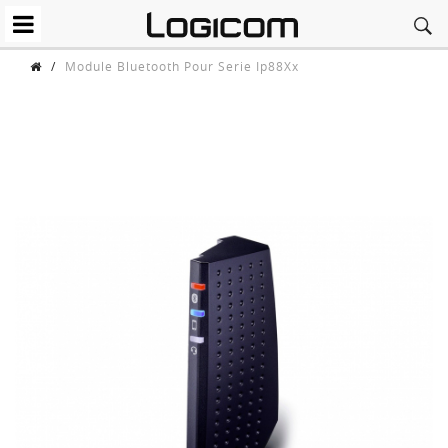
/
Module Bluetooth Pour Serie Ip88Xx