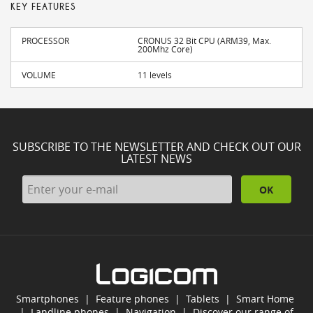
KEY FEATURES
PROCESSOR
CRONUS 32 Bit CPU (ARM39, Max.
200Mhz Core)
VOLUME
11 levels
SUBSCRIBE TO THE NEWSLETTER AND CHECK OUT OUR
LATEST NEWS
OK
Smartphones
|
Feature phones
|
Tablets
|
Smart Home
|
Landline phones
|
Navigation
|
Discover our range of