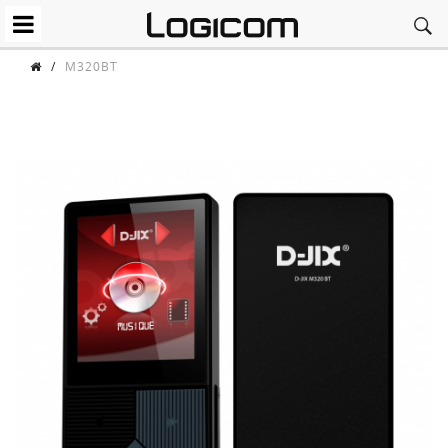
/
M320BT