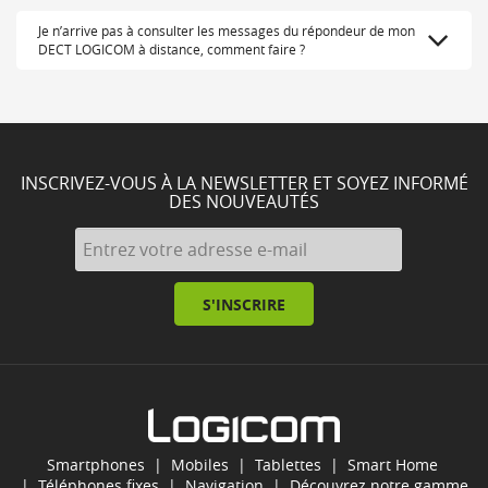
Je n’arrive pas à consulter les messages du répondeur de mon
DECT LOGICOM à distance, comment faire ?
INSCRIVEZ-VOUS À LA NEWSLETTER ET SOYEZ INFORMÉ
DES NOUVEAUTÉS
S'INSCRIRE
Smartphones
|
Mobiles
|
Tablettes
|
Smart Home
|
Téléphones fixes
|
Navigation
| Découvrez notre gamme