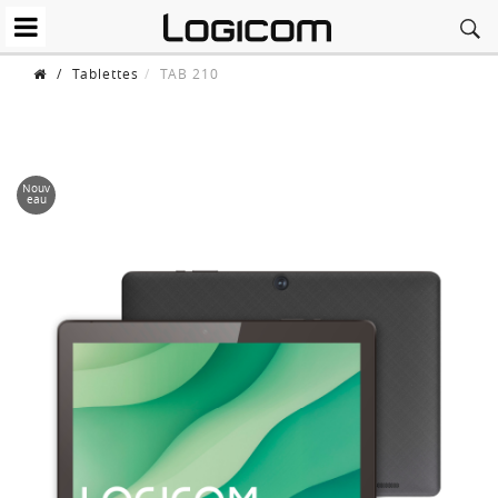
/
Tablettes
TAB 210
Nouv
eau