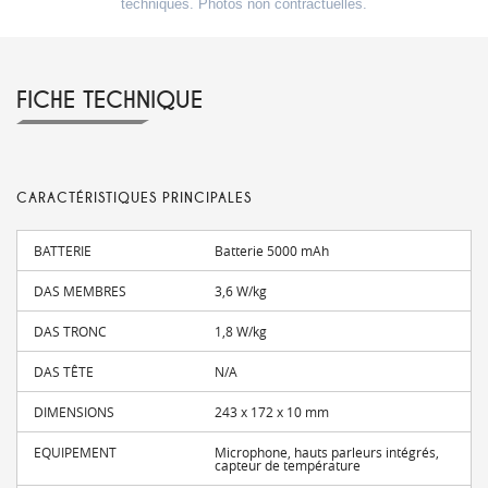
techniques. Photos non contractuelles.
FICHE TECHNIQUE
CARACTÉRISTIQUES PRINCIPALES
BATTERIE
Batterie 5000 mAh
DAS MEMBRES
3,6 W/kg
DAS TRONC
1,8 W/kg
DAS TÊTE
N/A
DIMENSIONS
243 x 172 x 10 mm
EQUIPEMENT
Microphone, hauts parleurs intégrés,
capteur de température