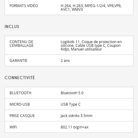
FORMATS VIDÉO
H.264, H.263, MPEG-1/2/4, VP8,VP6,
AVC1, WMV3
INCLUS
CONTENU DE
Logikids 11, Coque de protection en
L'EMBALLAGE
silicone, Cable USB type C, Coupon
Kidjo, Manuel utilisateur
GARANTIE
2 ans
CONNECTIVITÉ
BLUETOOTH
Bluetooth 5.0
MICRO-USB
USB Type C
PRISE CASQUE
Jack stéréo 3.5mm
WIFI
802.11 b/g/n+ax