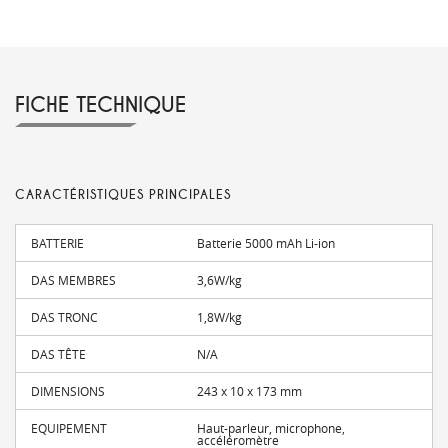
FICHE TECHNIQUE
CARACTÉRISTIQUES PRINCIPALES
BATTERIE
Batterie 5000 mAh Li-ion
DAS MEMBRES
3,6W/kg
DAS TRONC
1,8W/kg
DAS TÊTE
N/A
DIMENSIONS
243 x 10 x 173 mm
EQUIPEMENT
Haut-parleur, microphone,
accéléromètre