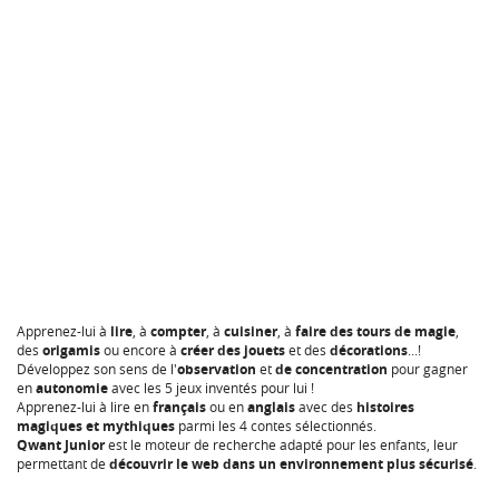
Apprenez-lui à
lire
, à
compter
, à
cuisiner
, à
faire des tours de magie
,
des
origamis
ou encore à
créer des jouets
et des
décorations
...!
Développez son sens de l'
observation
et
de concentration
pour gagner
en
autonomie
avec les 5 jeux inventés pour lui !
Apprenez-lui à lire en
français
ou en
anglais
avec des
histoires
magiques et mythiques
parmi les 4 contes sélectionnés.
Qwant Junior
est le moteur de recherche adapté pour les enfants, leur
permettant de
découvrir le web dans un environnement plus sécurisé
.