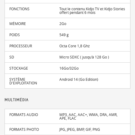
FONCTIONS
Tout le contenu Kidjo TV et Kidjo Stories
offert pendant 6 mois
MÉMOIRE
2Go
POIDS
549 g
PROCESSEUR
Octa Core 1,8 Ghz
SD
Micro SDXC ( jusqu'à 128 Go )
STOCKAGE
16Go/32Go
SYSTÈME
Android 14 (Go Edition)
D'EXPLOITATION
MULTIMÉDIA
FORMATS AUDIO
MP3, AAC, AAC+, WMA, DRA, AMR,
APE, FLAC
FORMATS PHOTO
JPG, JPEG, BMP, GIF, PNG