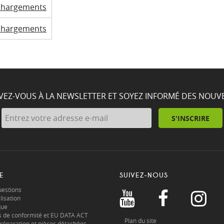
chargements
chargements
IVEZ-VOUS À LA NEWSLETTER ET SOYEZ INFORMÉ DES NOUV
S'INSCRIRE
E
SUIVEZ-NOUS
uestions
lisation
que
s de conformité et EU DATA ACT
Plan du site
réparation et pièces détachées