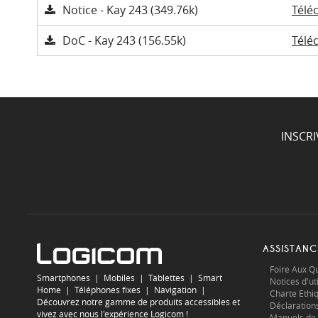
Notice - Kay 243 (349.76k)
Télé
DoC - Kay 243 (156.55k)
Télé
INSCR
ASSISTANC
Foire Aux Q
Smartphones
|
Mobiles
|
Tablettes
|
Smart
Notices d'uti
Home
|
Téléphones fixes
|
Navigation
|
Charte Ethi
Découvrez notre gamme de produits accessibles et
Déclaration
vivez avec nous l'expérience Logicom !
Manuels de 