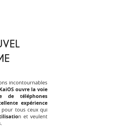
UVEL
ME
ons incontournables
KaiOS ouvre la voie
e de téléphones
cellente expérience
 pour tous ceux qui
ilisatio
n et veulent
s
.