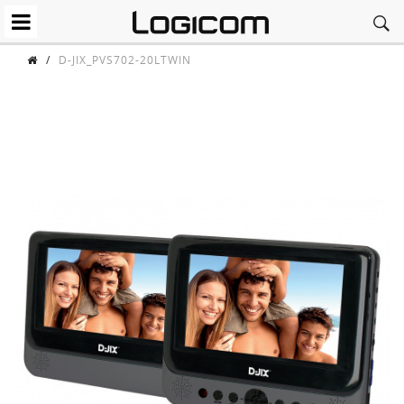
/
D-JIX_PVS702-20LTWIN