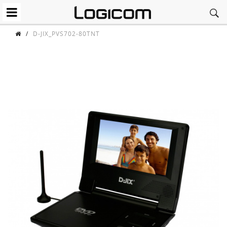
/
D-JIX_PVS702-80TNT