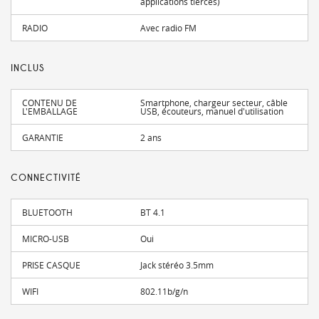
applications tierces)
RADIO
Avec radio FM
INCLUS
CONTENU DE
Smartphone, chargeur secteur, câble
L'EMBALLAGE
USB, écouteurs, manuel d'utilisation
GARANTIE
2 ans
CONNECTIVITÉ
BLUETOOTH
BT 4.1
MICRO-USB
Oui
PRISE CASQUE
Jack stéréo 3.5mm
WIFI
802.11b/g/n