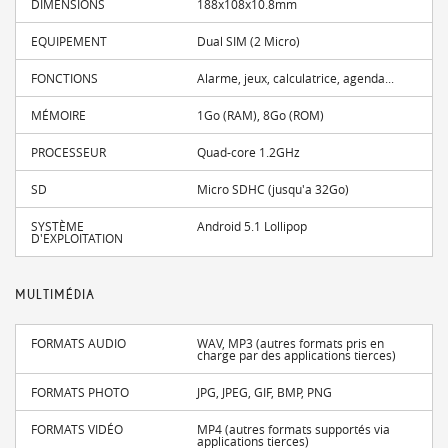
DIMENSIONS
188x108x10.8mm
EQUIPEMENT
Dual SIM (2 Micro)
FONCTIONS
Alarme, jeux, calculatrice, agenda...
MÉMOIRE
1Go (RAM), 8Go (ROM)
PROCESSEUR
Quad-core 1.2GHz
SD
Micro SDHC (jusqu'a 32Go)
SYSTÈME
Android 5.1 Lollipop
D'EXPLOITATION
MULTIMÉDIA
FORMATS AUDIO
WAV, MP3 (autres formats pris en
charge par des applications tierces)
FORMATS PHOTO
JPG, JPEG, GIF, BMP, PNG
FORMATS VIDÉO
MP4 (autres formats supportés via
applications tierces)