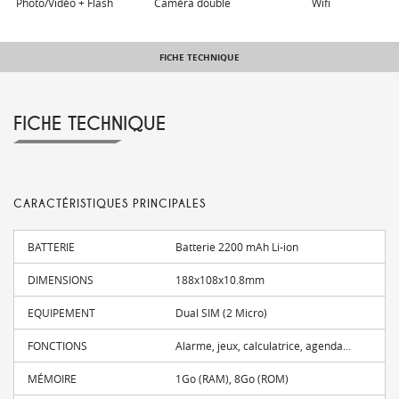
Photo/Vidéo + Flash
Caméra double
Wifi
FICHE TECHNIQUE
FICHE TECHNIQUE
CARACTÉRISTIQUES PRINCIPALES
BATTERIE
Batterie 2200 mAh Li-ion
DIMENSIONS
188x108x10.8mm
EQUIPEMENT
Dual SIM (2 Micro)
FONCTIONS
Alarme, jeux, calculatrice, agenda...
MÉMOIRE
1Go (RAM), 8Go (ROM)