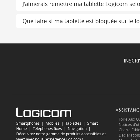
J'aimerais remettre ma tablette Logicom sel
Que faire si ma tablette est bloquée sur le
INSCR
ASSISTANC
Foire Aux Q
Smartphones
|
Mobiles
|
Tablettes
|
Smart
Notices d'uti
Home
|
Téléphones fixes
|
Navigation
|
Charte Ethi
Découvrez notre gamme de produits accessibles et
Déclaration
vivez avec nous l'expérience Logicom !