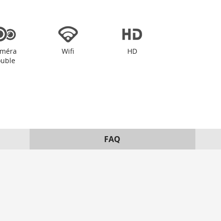
méra
Wifi
HD
uble
FAQ