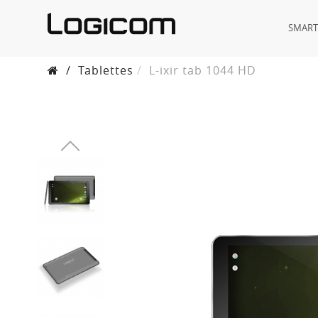
SMAR
/
Tablettes
L-ixir tab 1044 HD