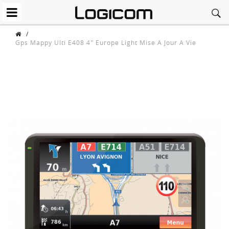
/
Gps Mappy Ulti E408 4" Europe Light Mise A Jour A Vie