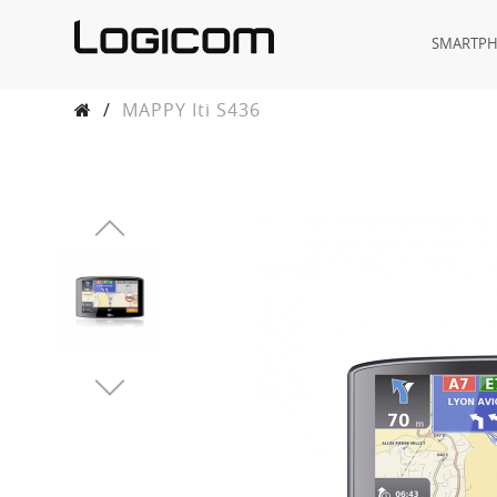
SMARTP
/
MAPPY Iti S436