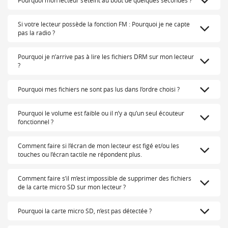
Pourquoi mon lecteur s’éteint au bout de quelques secondes ?
Si votre lecteur possède la fonction FM : Pourquoi je ne capte
pas la radio ?
Pourquoi je n’arrive pas à lire les fichiers DRM sur mon lecteur
?
Pourquoi mes fichiers ne sont pas lus dans l’ordre choisi ?
Pourquoi le volume est faible ou il n’y a qu’un seul écouteur
fonctionnel ?
Comment faire si l’écran de mon lecteur est figé et/ou les
touches ou l’écran tactile ne répondent plus.
Comment faire s’il m’est impossible de supprimer des fichiers
de la carte micro SD sur mon lecteur ?
Pourquoi la carte micro SD, n’est pas détectée ?