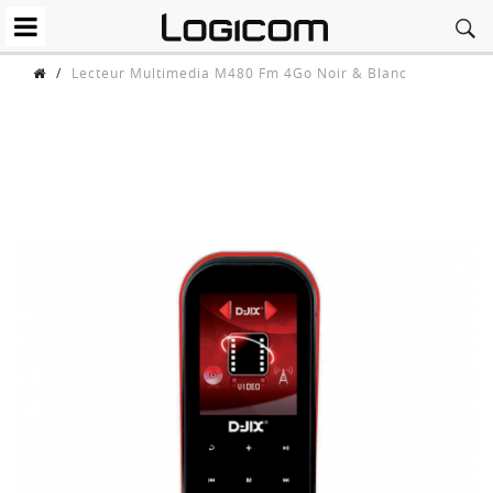
/
Lecteur Multimedia M480 Fm 4Go Noir & Blanc